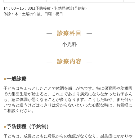
14：00～15：30は予防接種・乳幼児健診(予約制)
休診：木・土曜の午後、日曜・祝日
―
診療科目
―
小児科
―
診療内容
―
●
一般診療
子どもはちょっとしたことで体調を崩しがちです。特に保育園や幼稚園
での集団生活が始まると、これまであまり病気にならなかったお子さん
も、急に体調が悪くなることが多くなります。こうした時や、また何か
いつもと違うけどはっきりは分からないといった心配な時は、お気軽に
ご相談ください。
●
予防接種（予約制）
子どもは、成長とともに母親からの免疫がなくなり、感染症にかかりや